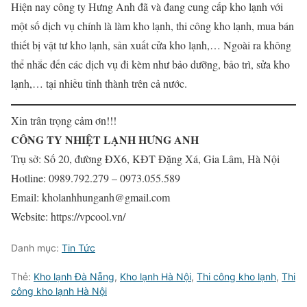
Hiện nay công ty Hưng Anh đã và đang cung cấp kho lạnh với
một số dịch vụ chính là làm kho lạnh, thi công kho lạnh, mua bán
thiết bị vật tư kho lạnh, sản xuất cửa kho lạnh,… Ngoài ra không
thể nhắc đến các dịch vụ đi kèm như bảo dưỡng, bảo trì, sửa kho
lạnh,… tại nhiều tỉnh thành trên cả nước.
Xin trân trọng cảm ơn!!!
CÔNG TY NHIỆT LẠNH HƯNG ANH
Trụ sở: Số 20, đường ĐX6, KĐT Đặng Xá, Gia Lâm, Hà Nội
Hotline: 0989.792.279 – 0973.055.589
Email: kholanhhunganh@gmail.com
Website: https://vpcool.vn/
Danh mục:
Tin Tức
Thẻ:
Kho lạnh Đà Nẵng
,
Kho lạnh Hà Nội
,
Thi công kho lạnh
,
Thi
công kho lạnh Hà Nội