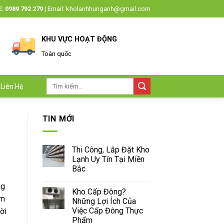
: 0989 792 279
|
Email: kholanhhunganh@gmail.com
KHU VỰC HOẠT ĐỘNG
Toàn quốc
Tìm
Liên Hệ
kiếm:
TIN MỚI
Thi Công, Lắp Đặt Kho
Lạnh Uy Tín Tại Miền
Bắc
ng
Kho Cấp Đông?
ẩm
Những Lợi Ích Của
Việc Cấp Đông Thực
ời
Phẩm