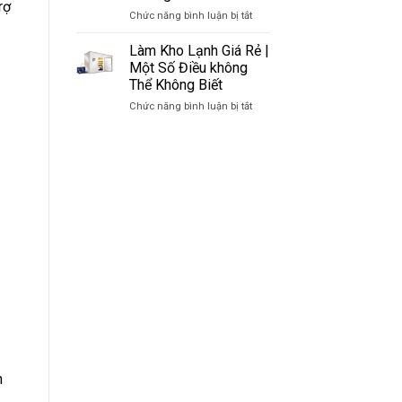
Các
rợ
&
ở
Chức năng bình luận bị tắt
Điểm
Khách
Báo
Tác
Sạn
Giá
Động
Làm Kho Lạnh Giá Rẻ |
Làm
Lên
Một Số Điều không
Kho
Giá
Thể Không Biết
Lạnh
Thành
ở
Chức năng bình luận bị tắt
|
Của
Làm
Các
Kho
Kho
Yếu
Lạnh
Lạnh
Tố
Giá
Ảnh
Rẻ
Hưởng
|
Đến
Một
Báo
Số
Giá
Điều
không
Thể
Không
Biết
n