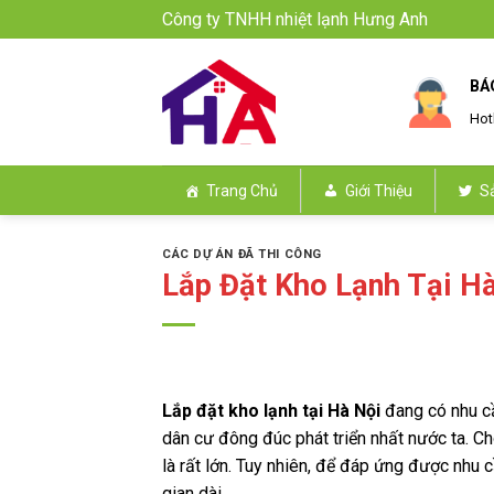
Skip
Công ty TNHH nhiệt lạnh Hưng Anh
to
content
BÁ
Hot
Trang Chủ
Giới Thiệu
S
CÁC DỰ ÁN ĐÃ THI CÔNG
Lắp Đặt Kho Lạnh Tại H
Lắp đặt kho lạnh tại Hà Nội
đang có nhu cầ
dân cư đông đúc phát triển nhất nước ta. C
là rất lớn. Tuy nhiên, để đáp ứng được nhu 
gian dài.