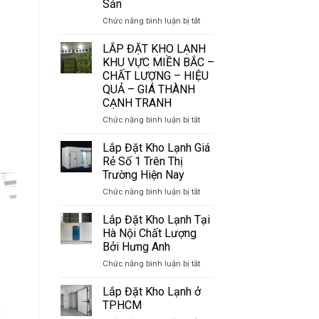
Sản
Mí
Lâu
Một
ở
Chức năng bình luận bị tắt
Số
Kho
Loại
Lạnh
LẮP ĐẶT KHO LẠNH
Kho
Hải
KHU VỰC MIỀN BẮC –
Phổ
Phòng:
CHẤT LƯỢNG – HIỆU
Biến
Lắp
QUẢ – GIÁ THÀNH
Đặt
CẠNH TRANH
Hệ
Thống
ở
Chức năng bình luận bị tắt
Kho
LẮP
Lạnh
ĐẶT
Lắp Đặt Kho Lạnh Giá
Bảo
KHO
Rẻ Số 1 Trên Thị
Quản
LẠNH
Trường Hiện Nay
Thủy
KHU
Sản
ở
Chức năng bình luận bị tắt
VỰC
Lắp
MIỀN
Đặt
BẮC
Lắp Đặt Kho Lạnh Tại
Kho
–
Hà Nội Chất Lượng
Lạnh
CHẤT
Bởi Hưng Anh
Giá
LƯỢNG
ở
Chức năng bình luận bị tắt
Rẻ
–
Lắp
Số
HIỆU
Đặt
1
QUẢ
Lắp Đặt Kho Lạnh ở
Kho
Trên
–
TPHCM
Lạnh
Thị
GIÁ