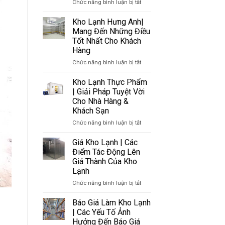
ở
Chức năng bình luận bị tắt
Tại
Trường
THÀNH
Lắp
Hà
Hiện
CẠNH
Đặt
Kho Lạnh Hưng Anh|
Nội
Nay
TRANH
Kho
Chất
Mang Đến Những Điều
Lạnh
Lượng
Tốt Nhất Cho Khách
ở
Bởi
Hàng
TPHCM
Hưng
ở
Chức năng bình luận bị tắt
Anh
Kho
Lạnh
Kho Lạnh Thực Phẩm
Hưng
| Giải Pháp Tuyệt Vời
Anh|
Cho Nhà Hàng &
Mang
Khách Sạn
Đến
Những
ở
Chức năng bình luận bị tắt
Điều
Kho
Tốt
Lạnh
Giá Kho Lạnh | Các
Nhất
Thực
Điểm Tác Động Lên
Cho
Phẩm
Giá Thành Của Kho
Khách
|
Lạnh
Hàng
Giải
Pháp
ở
Chức năng bình luận bị tắt
Tuyệt
Giá
Vời
Kho
Báo Giá Làm Kho Lạnh
Cho
Lạnh
| Các Yếu Tố Ảnh
Nhà
|
Hưởng Đến Báo Giá
Hàng