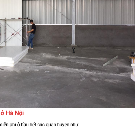
 ở Hà Nội
iễn phí ở hầu hết các quận huyện như: