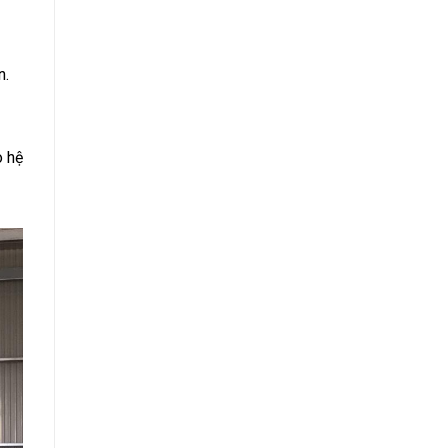
n.
o hệ