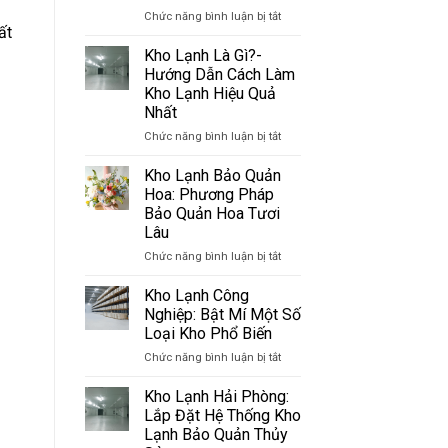
ở
Chức năng bình luận bị tắt
ất
Kho
Cấp
Kho Lạnh Là Gì?-
Đông?
Hướng Dẫn Cách Làm
Những
Kho Lạnh Hiệu Quả
Lợi
Nhất
Ích
Của
ở
Chức năng bình luận bị tắt
Việc
Kho
Cấp
Lạnh
Kho Lạnh Bảo Quản
Đông
Là
Hoa: Phương Pháp
Thực
Gì?
Bảo Quản Hoa Tươi
Phẩm
-
Lâu
Hướng
Dẫn
ở
Chức năng bình luận bị tắt
Cách
Kho
Làm
Lạnh
Kho Lạnh Công
Kho
Bảo
Nghiệp: Bật Mí Một Số
Lạnh
Quản
Loại Kho Phổ Biến
Hiệu
Hoa:
Quả
ở
Chức năng bình luận bị tắt
Phương
Nhất
Kho
Pháp
Lạnh
Bảo
Kho Lạnh Hải Phòng:
Công
Quản
Lắp Đặt Hệ Thống Kho
Nghiệp:
Hoa
Lạnh Bảo Quản Thủy
Bật
Tươi