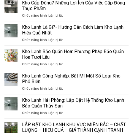
Kho Cấp Đông? Những Lợi Ích Của Việc Cấp Đông
Thực Phẩm
ở
Chức năng bình luận bị tắt
Kho
Cấp
Kho Lạnh Là Gì?- Hướng Dẫn Cách Làm Kho Lạnh
Đông?
Hiệu Quả Nhất
Những
ở
Chức năng bình luận bị tắt
Lợi
Kho
Ích
Lạnh
Kho Lạnh Bảo Quản Hoa: Phương Pháp Bảo Quản
Của
Là
Việc
Hoa Tươi Lâu
Gì?
Cấp
ở
Chức năng bình luận bị tắt
-
Đông
Kho
Hướng
Thực
Lạnh
Kho Lạnh Công Nghiệp: Bật Mí Một Số Loại Kho
Dẫn
Phẩm
Bảo
Cách
Phổ Biến
Quản
Làm
ở
Chức năng bình luận bị tắt
Hoa:
Kho
Kho
Phương
Lạnh
Lạnh
Kho Lạnh Hải Phòng: Lắp Đặt Hệ Thống Kho Lạnh
Pháp
Hiệu
Công
Bảo
Bảo Quản Thủy Sản
Quả
Nghiệp:
Quản
Nhất
ở
Chức năng bình luận bị tắt
Bật
Hoa
Kho
Mí
Tươi
Lạnh
LẮP ĐẶT KHO LẠNH KHU VỰC MIỀN BẮC – CHẤT
Một
Lâu
Hải
Số
LƯỢNG – HIỆU QUẢ – GIÁ THÀNH CẠNH TRANH
Phòng: