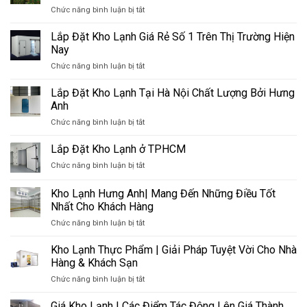
Loại
ở
Chức năng bình luận bị tắt
Lắp
Kho
LẮP
Đặt
Phổ
ĐẶT
Lắp Đặt Kho Lạnh Giá Rẻ Số 1 Trên Thị Trường Hiện
Hệ
Biến
KHO
Thống
Nay
LẠNH
Kho
ở
Chức năng bình luận bị tắt
KHU
Lạnh
Lắp
VỰC
Bảo
Đặt
Lắp Đặt Kho Lạnh Tại Hà Nội Chất Lượng Bởi Hưng
MIỀN
Quản
Kho
BẮC
Anh
Thủy
Lạnh
–
Sản
ở
Chức năng bình luận bị tắt
Giá
CHẤT
Lắp
Rẻ
LƯỢNG
Đặt
Lắp Đặt Kho Lạnh ở TPHCM
Số
–
Kho
1
HIỆU
ở
Chức năng bình luận bị tắt
Lạnh
Trên
QUẢ
Lắp
Tại
Thị
–
Đặt
Kho Lạnh Hưng Anh| Mang Đến Những Điều Tốt
Hà
Trường
GIÁ
Kho
Nội
Nhất Cho Khách Hàng
Hiện
THÀNH
Lạnh
Chất
Nay
CẠNH
ở
Chức năng bình luận bị tắt
ở
Lượng
TRANH
Kho
TPHCM
Bởi
Lạnh
Kho Lạnh Thực Phẩm | Giải Pháp Tuyệt Vời Cho Nhà
Hưng
Hưng
Hàng & Khách Sạn
Anh
Anh|
ở
Chức năng bình luận bị tắt
Mang
Kho
Đến
Lạnh
Giá Kho Lạnh | Các Điểm Tác Động Lên Giá Thành
Những