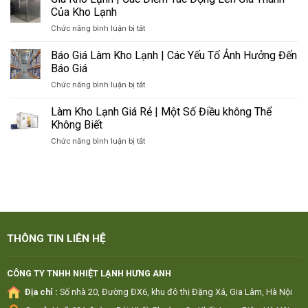
Thực
Điều
Của Kho Lạnh
Phẩm
Tốt
ở
Chức năng bình luận bị tắt
|
Nhất
Giá
Giải
Cho
Kho
Báo Giá Làm Kho Lạnh | Các Yếu Tố Ảnh Hưởng Đến
Pháp
Khách
Lạnh
Tuyệt
Báo Giá
Hàng
|
Vời
ở
Chức năng bình luận bị tắt
Các
Cho
Báo
Điểm
Nhà
Giá
Làm Kho Lạnh Giá Rẻ | Một Số Điều không Thể
Tác
Hàng
Làm
Động
Không Biết
&
Kho
Lên
Khách
ở
Chức năng bình luận bị tắt
Lạnh
Giá
Sạn
Làm
|
Thành
Kho
Các
Của
Lạnh
Yếu
Kho
Giá
Tố
Lạnh
Rẻ
Ảnh
|
Hưởng
Một
Đến
Số
Báo
THÔNG TIN LIÊN HỆ
Điều
Giá
không
Thể
CÔNG TY TNHH NHIỆT LẠNH HƯNG ANH
Không
Địa chỉ :
Số nhà 20, Đường ĐX6, khu đô thị Đặng Xá, Gia Lâm, Hà Nội
Biết