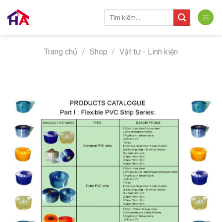
Skip
Tìm
to
kiếm:
content
Trang chủ
/
Shop
/
Vật tư - Linh kiện