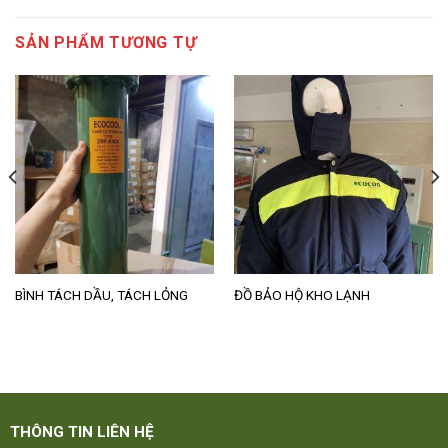
SẢN PHẨM TƯƠNG TỰ
BÌNH TÁCH DẦU, TÁCH LỎNG
ĐỒ BẢO HỘ KHO LẠNH
THÔNG TIN LIÊN HỆ