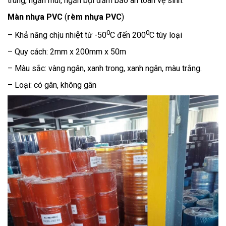
trùng, ngăn mùi, ngăn bụi đảm bảo an toàn vệ sinh.
Màn nhựa PVC
(
rèm nhựa PVC
)
0
0
– Khả năng chịu nhiệt từ -50
C đến 200
C tùy loại
– Quy cách: 2mm x 200mm x 50m
– Màu sắc: vàng ngân, xanh trong, xanh ngân, màu trắng.
– Loại: có gân, không gân